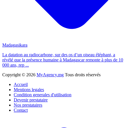
Madagasikara
La datation au radiocarbone, sur des os d’un oiseau éléphant, a
révélé que la présence humaine à Madagascar remonte à plus de 10
000 ans, rep ...
Copyright ©
2026
MyAgency.mg
Tous droits réservés
Accueil
Mentions legales
Condition generales d'utilisation
Devenir prestataire
Nos prestataires
Contact