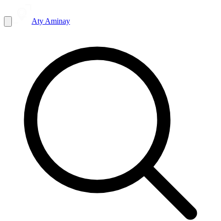
Aty Aminay