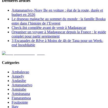
Dernières articles
Antananarivo–Nosy Be en voiture : état de la route, durée et
budget en 2026
Le drapeau malgache au sommet du monde : la famille Bouka
entre dans l’histoire de l’Everest
Check-list complète avant de venir à Madagascar
Organiser un voyage à Madagascar depuis la France : le guide
complet pour partir sereinement
3 Escapades de Rêve à Moins de 4h de Tana pour un Week-
end Inoubliable
Catégories
Ambalavao
Ampefy
Andasibe
Antananarivo
Antsirabe
Antsiranana
Fianarantsoa
Foulpointe
Ifaty