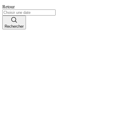
Retour
Rechercher
Top Destinations
Découvrez les lieux les plus populaires et les mieux notés par nos
voyageurs pour votre prochaine escapade.