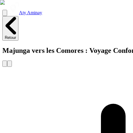
Aty Aminay
Retour
Majunga vers les Comores : Voyage Confo