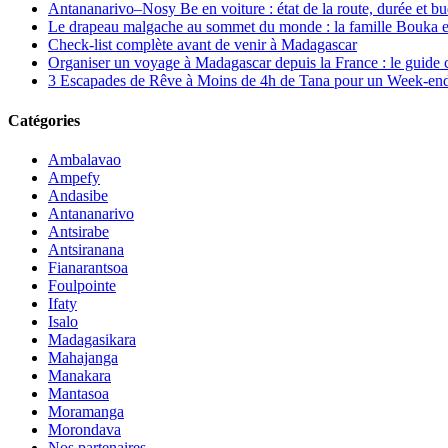
Antananarivo–Nosy Be en voiture : état de la route, durée et b
Le drapeau malgache au sommet du monde : la famille Bouka ent
Check-list complète avant de venir à Madagascar
Organiser un voyage à Madagascar depuis la France : le guide 
3 Escapades de Rêve à Moins de 4h de Tana pour un Week-end
Catégories
Ambalavao
Ampefy
Andasibe
Antananarivo
Antsirabe
Antsiranana
Fianarantsoa
Foulpointe
Ifaty
Isalo
Madagasikara
Mahajanga
Manakara
Mantasoa
Moramanga
Morondava
Nos partenaires