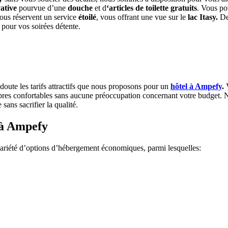
vative
pourvue d’une
douche
et d
‘articles de toilette gratuits
. Vous po
vous réservent un service
étoilé
, vous offrant une vue sur le
lac Itasy.
De 
t
pour vos soirées détente.
doute les tarifs attractifs que nous proposons pour un
hôtel à Ampefy
.
V
bres confortables sans aucune préoccupation concernant votre budget. 
ans sacrifier la qualité.
s à Ampefy
ariété d’options d’hébergement économiques, parmi lesquelles: