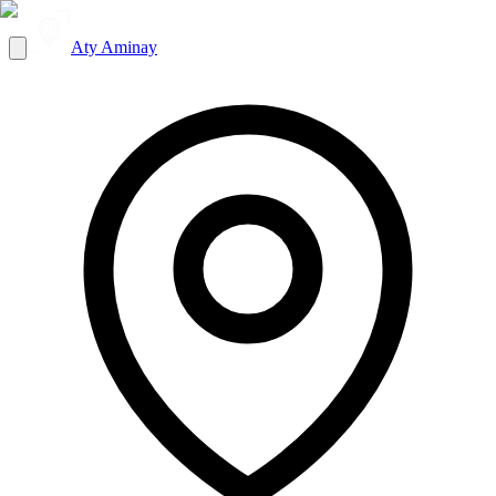
Aty Aminay