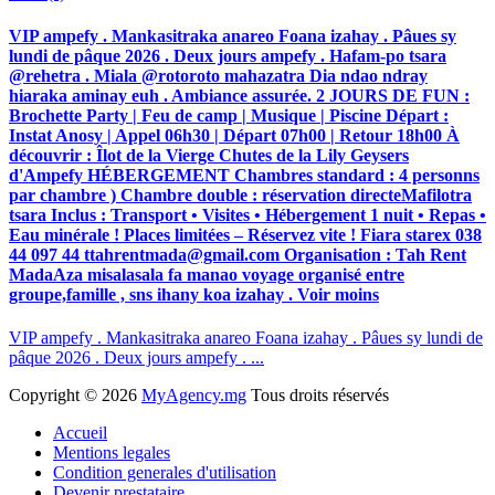
VIP ampefy . Mankasitraka anareo Foana izahay . Pâues sy
lundi de pâque 2026 . Deux jours ampefy . Hafam-po tsara
@rehetra . Miala @rotoroto mahazatra Dia ndao ndray
hiaraka aminay euh . Ambiance assurée. 2 JOURS DE FUN :
Brochette Party | Feu de camp | Musique | Piscine Départ :
Instat Anosy | Appel 06h30 | Départ 07h00 | Retour 18h00 À
découvrir : Îlot de la Vierge Chutes de la Lily Geysers
d'Ampefy HÉBERGEMENT Chambres standard : 4 personns
par chambre ) Chambre double : réservation directeMafilotra
tsara Inclus : Transport • Visites • Hébergement 1 nuit • Repas •
Eau minérale ! Places limitées – Réservez vite ! Fiara starex 038
44 097 44 ttahrentmada@gmail.com Organisation : Tah Rent
MadaAza misalasala fa manao voyage organisé entre
groupe,famille , sns ihany koa izahay . Voir moins
VIP ampefy . Mankasitraka anareo Foana izahay . Pâues sy lundi de
pâque 2026 . Deux jours ampefy . ...
Copyright ©
2026
MyAgency.mg
Tous droits réservés
Accueil
Mentions legales
Condition generales d'utilisation
Devenir prestataire