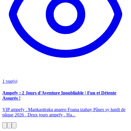
1
vue(s)
Ampefy : 2 Jours d'Aventure Inoubliable | Fun et Détente
Assurés !
VIP ampefy . Mankasitraka anareo Foana izahay Pâues sy lundi de
pâque 2026 . Deux jours ampefy . Ha...