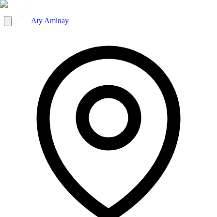
Aty Aminay