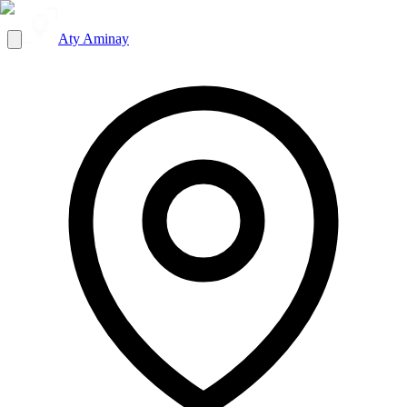
Aty Aminay