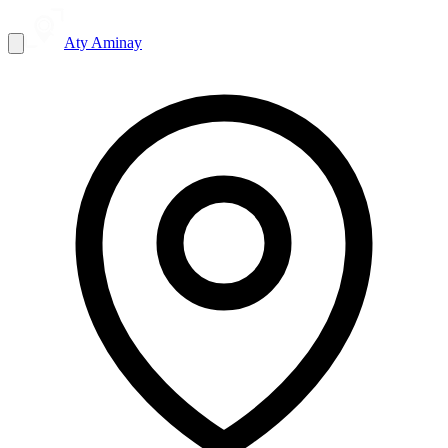
Aty Aminay