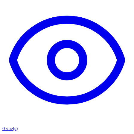
0
vue(s)