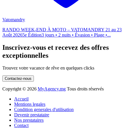
Vatomandry
RANDO WEEK-END À MOTO – VATOMANDRY 21 au 23
Août 20265e Édition3 jours • 2 nuits • Évasion • Plage •...
Inscrivez-vous et recevez des offres
exceptionnelles
Trouvez votre vacance de rêve en quelques clicks
Contactez-nous
Copyright ©
2026
MyAgency.mg
Tous droits réservés
Accueil
Mentions legales
Condition generales d'utilisation
Devenir prestataire
Nos prestataires
Contact