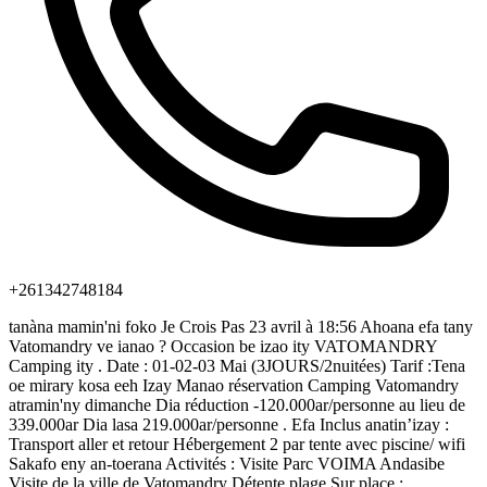
+261342748184
tanàna mamin'ni foko Je Crois Pas 23 avril à 18:56 Ahoana efa tany
Vatomandry ve ianao ? Occasion be izao ity VATOMANDRY
Camping ity . Date : 01-02-03 Mai (3JOURS/2nuitées) Tarif :Tena
oe mirary kosa eeh Izay Manao réservation Camping Vatomandry
atramin'ny dimanche Dia réduction -120.000ar/personne au lieu de
339.000ar Dia lasa 219.000ar/personne . Efa Inclus anatin’izay :
Transport aller et retour Hébergement 2 par tente avec piscine/ wifi
Sakafo eny an-toerana Activités : Visite Parc VOIMA Andasibe
Visite de la ville de Vatomandry Détente plage Sur place :