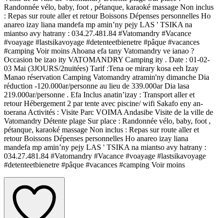
Randonnée vélo, baby, foot , pétanque, karaoké massage Non inclus
: Repas sur route aller et retour Boissons Dépenses personnelles Ho
anareo izay liana mandefa mp amin’ny pejy LAS ' TSIKA na
miantso avy hatrany : 034.27.481.84 #Vatomandry #Vacance
#voayage #lastsikavoyage #detenteetbienetre #pâque #vacances
#camping Voir moins Ahoana efa tany Vatomandry ve ianao ?
Occasion be izao ity VATOMANDRY Camping ity . Date : 01-02-
03 Mai (3JOURS/2nuitées) Tarif :Tena oe mirary kosa eeh Izay
Manao réservation Camping Vatomandry atramin'ny dimanche Dia
réduction -120.000ar/personne au lieu de 339.000ar Dia lasa
219.000ar/personne . Efa Inclus anatin’izay : Transport aller et
retour Hébergement 2 par tente avec piscine/ wifi Sakafo eny an-
toerana Activités : Visite Parc VOIMA Andasibe Visite de la ville de
Vatomandry Détente plage Sur place : Randonnée vélo, baby, foot ,
pétanque, karaoké massage Non inclus : Repas sur route aller et
retour Boissons Dépenses personnelles Ho anareo izay liana
mandefa mp amin’ny pejy LAS ' TSIKA na miantso avy hatrany :
034.27.481.84 #Vatomandry #Vacance #voayage #lastsikavoyage
#detenteetbienetre #pâque #vacances #camping Voir moins