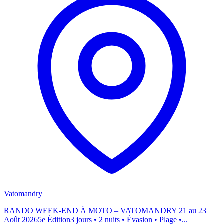
Vatomandry
RANDO WEEK-END À MOTO – VATOMANDRY 21 au 23
Août 20265e Édition3 jours • 2 nuits • Évasion • Plage •...