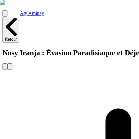
Aty Aminay
Retour
Nosy Iranja : Évasion Paradisiaque et Dé