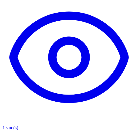
1
vue(s)