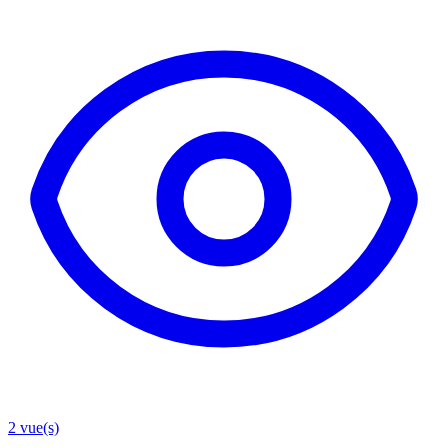
2
vue(s)