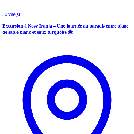
30
vue(s)
Excursion à Nosy Iranja – Une journée au paradis entre plage
de sable blanc et eaux turquoise 🏝️