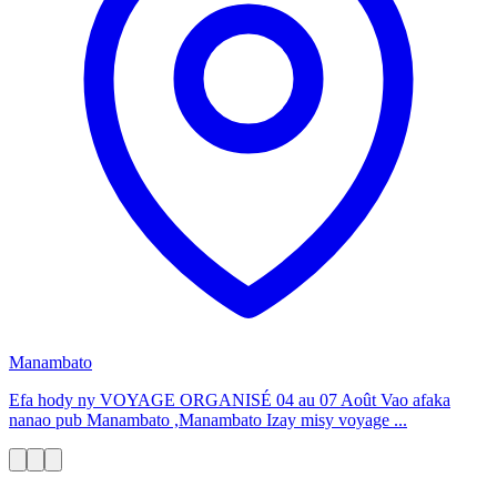
Manambato
Efa hody ny VOYAGE ORGANISÉ 04 au 07 Août Vao afaka
nanao pub Manambato ,Manambato Izay misy voyage ...