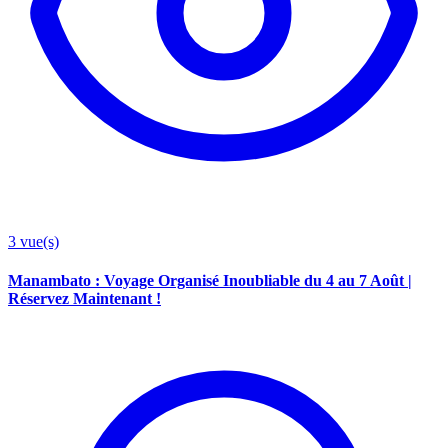
3
vue(s)
Manambato : Voyage Organisé Inoubliable du 4 au 7 Août |
Réservez Maintenant !