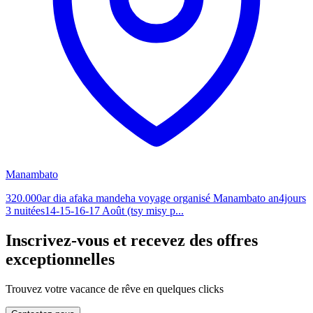
Manambato
320.000ar dia afaka mandeha voyage organisé Manambato an4jours
3 nuitées14-15-16-17 Août (tsy misy p...
Inscrivez-vous et recevez des offres
exceptionnelles
Trouvez votre vacance de rêve en quelques clicks