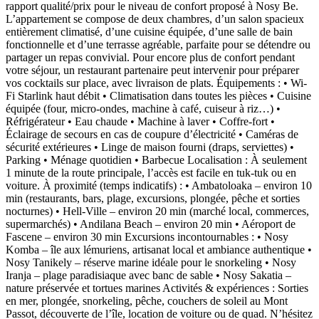
rapport qualité/prix pour le niveau de confort proposé à Nosy Be.
L’appartement se compose de deux chambres, d’un salon spacieux
entièrement climatisé, d’une cuisine équipée, d’une salle de bain
fonctionnelle et d’une terrasse agréable, parfaite pour se détendre ou
partager un repas convivial. Pour encore plus de confort pendant
votre séjour, un restaurant partenaire peut intervenir pour préparer
vos cocktails sur place, avec livraison de plats. Équipements : • Wi-
Fi Starlink haut débit • Climatisation dans toutes les pièces • Cuisine
équipée (four, micro-ondes, machine à café, cuiseur à riz…) •
Réfrigérateur • Eau chaude • Machine à laver • Coffre-fort •
Éclairage de secours en cas de coupure d’électricité • Caméras de
sécurité extérieures • Linge de maison fourni (draps, serviettes) •
Parking • Ménage quotidien • Barbecue Localisation : À seulement
1 minute de la route principale, l’accès est facile en tuk-tuk ou en
voiture. À proximité (temps indicatifs) : • Ambatoloaka – environ 10
min (restaurants, bars, plage, excursions, plongée, pêche et sorties
nocturnes) • Hell-Ville – environ 20 min (marché local, commerces,
supermarchés) • Andilana Beach – environ 20 min • Aéroport de
Fascene – environ 30 min Excursions incontournables : • Nosy
Komba – île aux lémuriens, artisanat local et ambiance authentique •
Nosy Tanikely – réserve marine idéale pour le snorkeling • Nosy
Iranja – plage paradisiaque avec banc de sable • Nosy Sakatia –
nature préservée et tortues marines Activités & expériences : Sorties
en mer, plongée, snorkeling, pêche, couchers de soleil au Mont
Passot, découverte de l’île, location de voiture ou de quad. N’hésitez