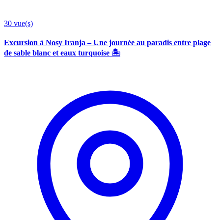
30
vue(s)
Excursion à Nosy Iranja – Une journée au paradis entre plage
de sable blanc et eaux turquoise 🏝️