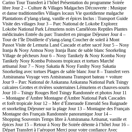
Carino Tour Transfert à l’hôtel Présentation du programme Soirée
libre Jour 2 – Culture & Villages Malgaches Découverte : Musique
et danse traditionnelles Villages locaux Vie quotidienne malgache
Plantations d’ylang-ylang, vanille et épices Inclus : Transport Guide
Visite des villages Jour 3 – Parc National de Lokobe Explorez
Lokobe National Park Lémuriens noirs Caméléons Reptiles Plantes
médicinales Entrée du parc Transfert en pirogue Déjeuner Jour 4 –
Tour de l’île Distillerie d’ylang-ylang Coucher de soleil à Mont
Passot Visite de Lemuria Land Cascade et arbre sacré Jour 5 – Nosy
Iranja & Nosy Antsoa Nosy Iranja Banc de sable blanc Snorkeling
Village de pêcheurs Jour 6 – Nosy Tanikely & Nosy Komba Nosy
Tanikely Nosy Komba Poissons tropicaux et tortues Marché
artisanal Jour 7 – Nosy Sakatia & Nosy Fanihy Nosy Sakatia
Snorkeling avec tortues Plages de sable blanc Jour 8 – Transfert vers
Antsiranana Voyage vers Antsiranana Transport bateau + voiture
Jour 9 – Parc National de Ankarana Ankarana National Park Tsingy
calcaires Grottes et rivières souterraines Lémuriens et chauves-souris
Jour 10 – Tsingy Rouges Red Tsingy Randonnée et photos Jour 11
– Montagne d’Ambre Montagne d'Ambre National Park Cascades
et forêt tropicale Jour 12 – Mer d’Émeraude Emerald Sea Baignade
et snorkeling Déjeuner sur la plage Jour 13 – Montagne des Français
Montagne des Français Randonnée panoramique Jour 14 –
Shopping Souvenirs Temps libre à Antsiranana Artisanat, vanille et
épices Jour 15 – Retour à Nosy Be Soirée détente à l’hôtel Jour 16 –
Départ Transfert à l’aéroport Merci pour votre confiance Avec