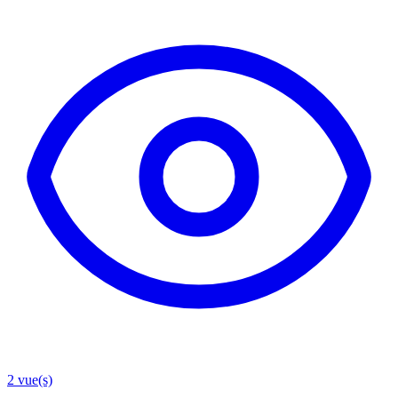
2
vue(s)