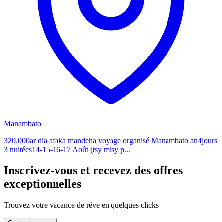
Manambato
320.000ar dia afaka mandeha voyage organisé Manambato an4jours
3 nuitées14-15-16-17 Août (tsy misy p...
Inscrivez-vous et recevez des offres
exceptionnelles
Trouvez votre vacance de rêve en quelques clicks