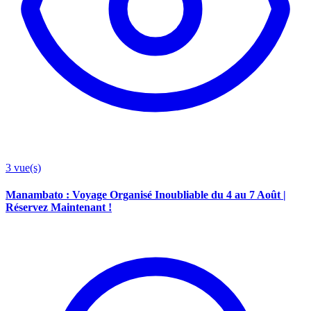
3
vue(s)
Manambato : Voyage Organisé Inoubliable du 4 au 7 Août |
Réservez Maintenant !