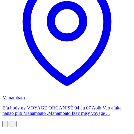
Manambato
Efa hody ny VOYAGE ORGANISÉ 04 au 07 Août Vao afaka
nanao pub Manambato ,Manambato Izay misy voyage ...