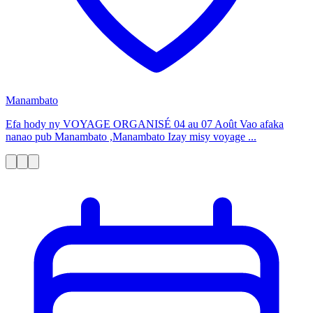
Manambato
Efa hody ny VOYAGE ORGANISÉ 04 au 07 Août Vao afaka
nanao pub Manambato ,Manambato Izay misy voyage ...