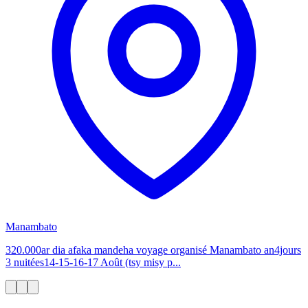
Manambato
320.000ar dia afaka mandeha voyage organisé Manambato an4jours
3 nuitées14-15-16-17 Août (tsy misy p...