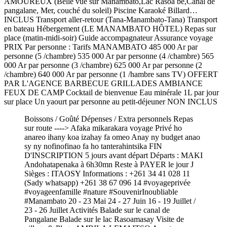
AMOUREUX (Belle vue sur Manambato,Lac Rasoa be,Canal de
pangalane, Mer, couché du soleil) Piscine Karaoké Billard…
INCLUS Transport aller-retour (Tana-Manambato-Tana) Transport
en bateau Hébergement (LE MANAMBATO HÔTEL) Repas sur
place (matin-midi-soir) Guide accompagnateur Assurance voyage
PRIX Par personne : Tarifs MANAMBATO 485 000 Ar par
personne (5 /chambre) 535 000 Ar par personne (4 /chambre) 565
000 Ar par personne (3 /chambre) 625 000 Ar par personne (2
/chambre) 640 000 Ar par personne (1 /hambre sans TV) OFFERT
PAR L'AGENCE BARBECUE GRILLADES AMBIANCE
FEUX DE CAMP Cocktail de bienvenue Eau minérale 1L par jour
sur place Un yaourt par personne au petit-déjeuner NON INCLUS
Boissons / Goûté Dépenses / Extra personnels Repas
sur route ----> Afaka mikarakara voyage Privé ho
anareo ihany koa izahay fa omeo Anay ny budget anao
sy ny nofinofinao fa ho tanterahintsika FIN
D'INSCRIPTION 5 jours avant départ Départs : MAKI
Andohatapenaka à 6h30mn Reste à PAYER le jour J
Sièges : ITAOSY Informations : +261 34 41 028 11
(Sady whatsapp) +261 38 67 096 14 #voyageprivée
#voyageenfamille #nature #SouvenirInoubliable
#Manambato 20 - 23 Mai 24 - 27 Juin 16 - 19 Juillet /
23 - 26 Juillet Activités Balade sur le canal de
Pangalane Balade sur le lac Rasoamasay Visite de