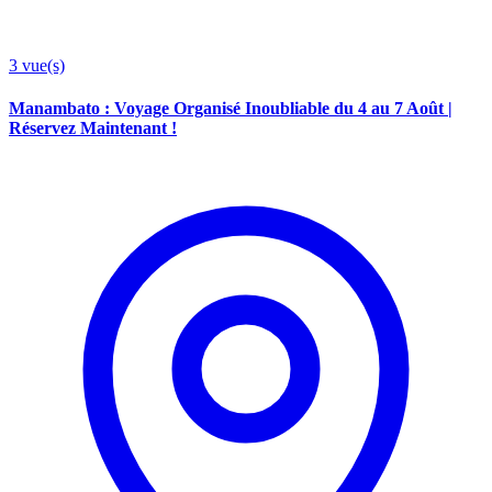
3
vue(s)
Manambato : Voyage Organisé Inoubliable du 4 au 7 Août |
Réservez Maintenant !