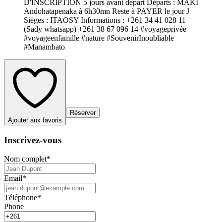
D'INSCRIPTION 5 jours avant départ Départs : MAKI
Andohatapenaka à 6h30mn Reste à PAYER le jour J
Sièges : ITAOSY Informations : +261 34 41 028 11
(Sady whatsapp) +261 38 67 096 14 #voyageprivée
#voyageenfamille #nature #SouvenirInoubliable
#Manambato
Réserver
Ajouter aux favoris
Inscrivez-vous
Nom complet
*
Email
*
Téléphone
*
Phone