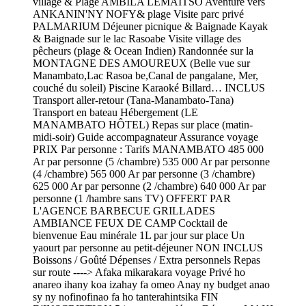
village & Plage AMBILA LEMAITSO Aventure vers
ANKANIN'NY NOFY& plage Visite parc privé
PALMARIUM Déjeuner picnique & Baignade Kayak
& Baignade sur le lac Rasoabe Visite village des
pêcheurs (plage & Ocean Indien) Randonnée sur la
MONTAGNE DES AMOUREUX (Belle vue sur
Manambato,Lac Rasoa be,Canal de pangalane, Mer,
couché du soleil) Piscine Karaoké Billard… INCLUS
Transport aller-retour (Tana-Manambato-Tana)
Transport en bateau Hébergement (LE
MANAMBATO HÔTEL) Repas sur place (matin-
midi-soir) Guide accompagnateur Assurance voyage
PRIX Par personne : Tarifs MANAMBATO 485 000
Ar par personne (5 /chambre) 535 000 Ar par personne
(4 /chambre) 565 000 Ar par personne (3 /chambre)
625 000 Ar par personne (2 /chambre) 640 000 Ar par
personne (1 /hambre sans TV) OFFERT PAR
L'AGENCE BARBECUE GRILLADES
AMBIANCE FEUX DE CAMP Cocktail de
bienvenue Eau minérale 1L par jour sur place Un
yaourt par personne au petit-déjeuner NON INCLUS
Boissons / Goûté Dépenses / Extra personnels Repas
sur route ----> Afaka mikarakara voyage Privé ho
anareo ihany koa izahay fa omeo Anay ny budget anao
sy ny nofinofinao fa ho tanterahintsika FIN