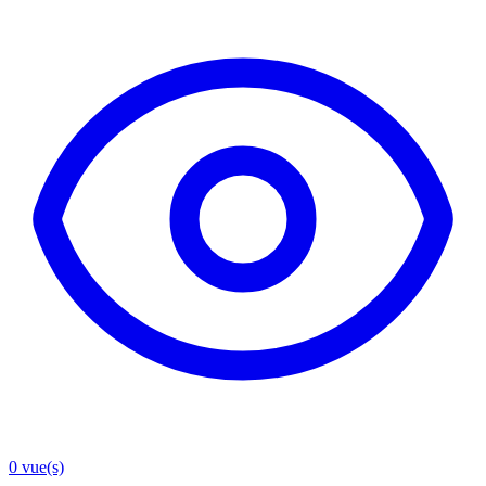
0
vue(s)