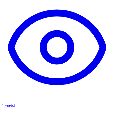
1
vue(s)