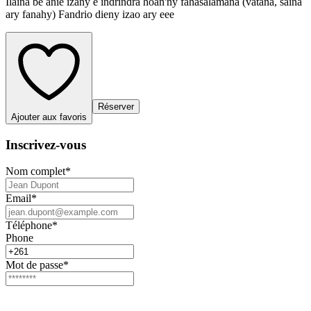
Ilaina be anie izany e indrindra hoan'ny fahasalamana (vatana, saina
ary fanahy) Fandrio dieny izao ary eee
Réserver
Ajouter aux favoris
Inscrivez-vous
Nom complet
*
Email
*
Téléphone
*
Phone
Mot de passe
*