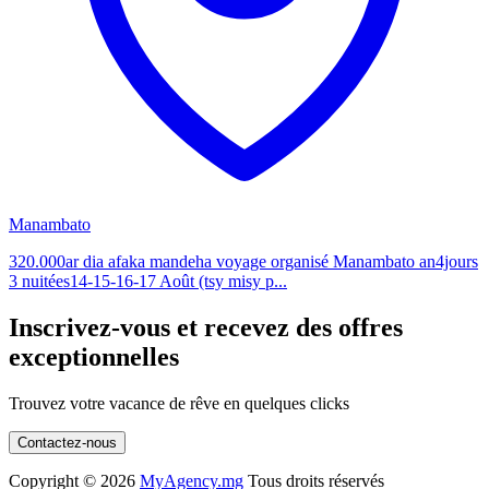
Manambato
320.000ar dia afaka mandeha voyage organisé Manambato an4jours
3 nuitées14-15-16-17 Août (tsy misy p...
Inscrivez-vous et recevez des offres
exceptionnelles
Trouvez votre vacance de rêve en quelques clicks
Contactez-nous
Copyright ©
2026
MyAgency.mg
Tous droits réservés