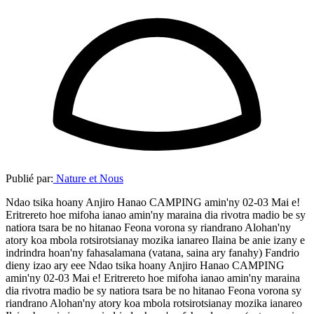
Publié par:
Nature et Nous
Ndao tsika hoany Anjiro Hanao CAMPING amin'ny 02-03 Mai e!
Eritrereto hoe mifoha ianao amin'ny maraina dia rivotra madio be sy
natiora tsara be no hitanao Feona vorona sy riandrano Alohan'ny
atory koa mbola rotsirotsianay mozika ianareo Ilaina be anie izany e
indrindra hoan'ny fahasalamana (vatana, saina ary fanahy) Fandrio
dieny izao ary eee Ndao tsika hoany Anjiro Hanao CAMPING
amin'ny 02-03 Mai e! Eritrereto hoe mifoha ianao amin'ny maraina
dia rivotra madio be sy natiora tsara be no hitanao Feona vorona sy
riandrano Alohan'ny atory koa mbola rotsirotsianay mozika ianareo