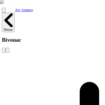
Aty Aminay
Retour
Bivouac