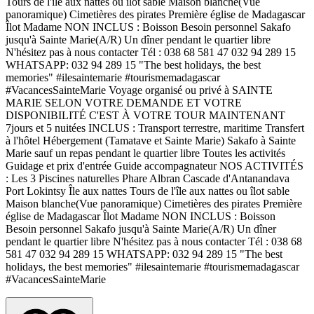
Tours de l'île aux nattes ou îlot sable Maison blanche(Vue
panoramique) Cimetières des pirates Première église de Madagascar
Îlot Madame NON INCLUS : Boisson Besoin personnel Sakafo
jusqu'à Sainte Marie(A/R) Un dîner pendant le quartier libre
N'hésitez pas à nous contacter Tél : 038 68 581 47 032 94 289 15
WHATSAPP: 032 94 289 15 "The best holidays, the best
memories" #ilesaintemarie #tourismemadagascar
#VacancesSainteMarie Voyage organisé ou privé à SAINTE
MARIE SELON VOTRE DEMANDE ET VOTRE
DISPONIBILITÉ C'EST À VOTRE TOUR MAINTENANT
7jours et 5 nuitées INCLUS : Transport terrestre, maritime Transfert
à l'hôtel Hébergement (Tamatave et Sainte Marie) Sakafo à Sainte
Marie sauf un repas pendant le quartier libre Toutes les activités
Guidage et prix d'entrée Guide accompagnateur NOS ACTIVITÉS
: Les 3 Piscines naturelles Phare Albran Cascade d'Antanandava
Port Lokintsy Île aux nattes Tours de l'île aux nattes ou îlot sable
Maison blanche(Vue panoramique) Cimetières des pirates Première
église de Madagascar Îlot Madame NON INCLUS : Boisson
Besoin personnel Sakafo jusqu'à Sainte Marie(A/R) Un dîner
pendant le quartier libre N'hésitez pas à nous contacter Tél : 038 68
581 47 032 94 289 15 WHATSAPP: 032 94 289 15 "The best
holidays, the best memories" #ilesaintemarie #tourismemadagascar
#VacancesSainteMarie