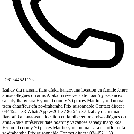
+261344521133
Izahay dia manana fiara afaka hanaovana location en famille /entre
amis/collègues ou amis Afaka mréserver date hoan’ny vacances
sahady ihany koa Hyundai county 30 places Madio sy milamina
tsara chauffeur efa za-draharaha Prix raisonnable Contact direct :
0344521133 WhatsApp :+261 37 86 545 87 Izahay dia manana
fiara afaka hanaovana location en famille /entre amis/collègues ou
amis Afaka mréserver date hoan’ny vacances sahady ihany koa
Hyundai county 30 places Madio sy milamina tsara chauffeur efa
za-draharaha Prix raisonnable Contact direct : 0344521133