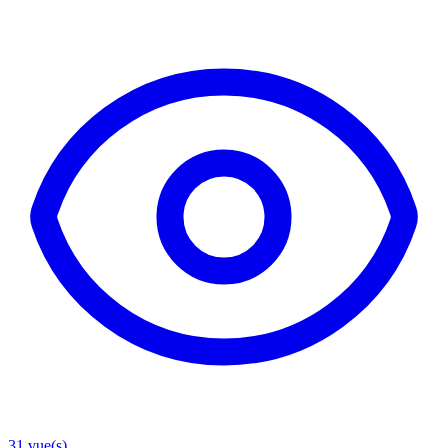
31
vue(s)