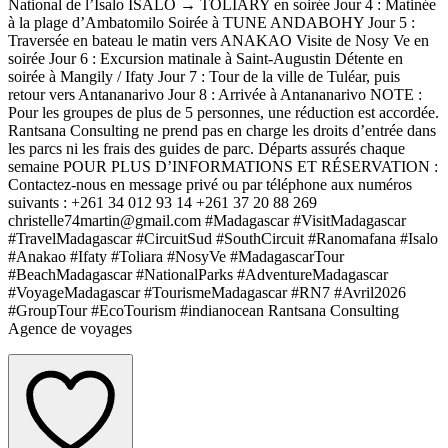
National de l’Isalo ISALO → TOLIARY en soirée Jour 4 : Matinée
à la plage d’Ambatomilo Soirée à TUNE ANDABOHY Jour 5 :
Traversée en bateau le matin vers ANAKAO Visite de Nosy Ve en
soirée Jour 6 : Excursion matinale à Saint-Augustin Détente en
soirée à Mangily / Ifaty Jour 7 : Tour de la ville de Tuléar, puis
retour vers Antananarivo Jour 8 : Arrivée à Antananarivo NOTE :
Pour les groupes de plus de 5 personnes, une réduction est accordée.
Rantsana Consulting ne prend pas en charge les droits d’entrée dans
les parcs ni les frais des guides de parc. Départs assurés chaque
semaine POUR PLUS D’INFORMATIONS ET RÉSERVATION :
Contactez-nous en message privé ou par téléphone aux numéros
suivants : +261 34 012 93 14 +261 37 20 88 269
christelle74martin@gmail.com #Madagascar #VisitMadagascar
#TravelMadagascar #CircuitSud #SouthCircuit #Ranomafana #Isalo
#Anakao #Ifaty #Toliara #NosyVe #MadagascarTour
#BeachMadagascar #NationalParks #AdventureMadagascar
#VoyageMadagascar #TourismeMadagascar #RN7 #Avril2026
#GroupTour #EcoTourism #indianocean Rantsana Consulting
Agence de voyages