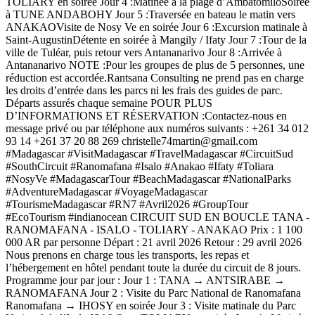
TOLIARY en soirée Jour 4 :Matinée à la plage d’AmbatomiloSoirée
à TUNE ANDABOHY Jour 5 :Traversée en bateau le matin vers
ANAKAOVisite de Nosy Ve en soirée Jour 6 :Excursion matinale à
Saint-AugustinDétente en soirée à Mangily / Ifaty Jour 7 :Tour de la
ville de Tuléar, puis retour vers Antananarivo Jour 8 :Arrivée à
Antananarivo NOTE :Pour les groupes de plus de 5 personnes, une
réduction est accordée.Rantsana Consulting ne prend pas en charge
les droits d’entrée dans les parcs ni les frais des guides de parc.
Départs assurés chaque semaine POUR PLUS
D’INFORMATIONS ET RÉSERVATION :Contactez-nous en
message privé ou par téléphone aux numéros suivants : +261 34 012
93 14 +261 37 20 88 269 christelle74martin@gmail.com
#Madagascar #VisitMadagascar #TravelMadagascar #CircuitSud
#SouthCircuit #Ranomafana #Isalo #Anakao #Ifaty #Toliara
#NosyVe #MadagascarTour #BeachMadagascar #NationalParks
#AdventureMadagascar #VoyageMadagascar
#TourismeMadagascar #RN7 #Avril2026 #GroupTour
#EcoTourism #indianocean CIRCUIT SUD EN BOUCLE TANA -
RANOMAFANA - ISALO - TOLIARY - ANAKAO Prix : 1 100
000 AR par personne Départ : 21 avril 2026 Retour : 29 avril 2026
Nous prenons en charge tous les transports, les repas et
l’hébergement en hôtel pendant toute la durée du circuit de 8 jours.
Programme jour par jour : Jour 1 : TANA → ANTSIRABE →
RANOMAFANA Jour 2 : Visite du Parc National de Ranomafana
Ranomafana → IHOSY en soirée Jour 3 : Visite matinale du Parc