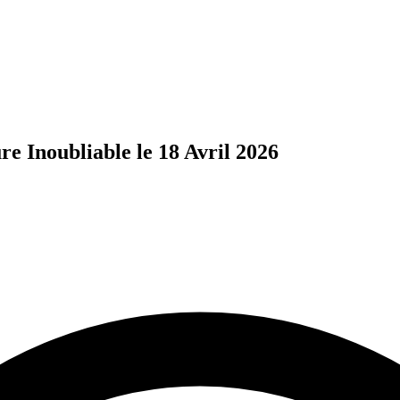
 Inoubliable le 18 Avril 2026