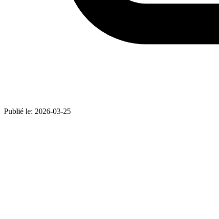
Publié le:
2026-03-25