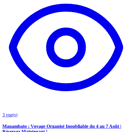
3
vue(s)
Manambato : Voyage Organisé Inoubliable du 4 au 7 Août |
Réservez Maintenant !