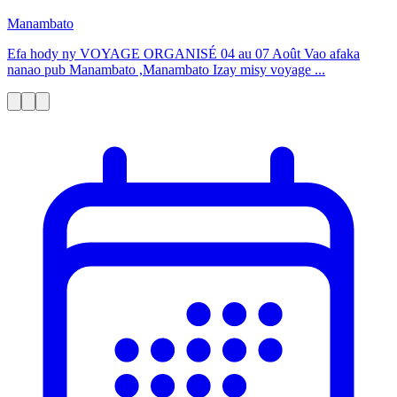
Manambato
Efa hody ny VOYAGE ORGANISÉ 04 au 07 Août Vao afaka
nanao pub Manambato ,Manambato Izay misy voyage ...