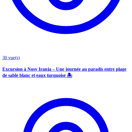
30
vue(s)
Excursion à Nosy Iranja – Une journée au paradis entre plage
de sable blanc et eaux turquoise 🏝️