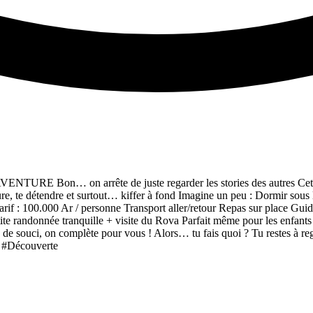
RE Bon… on arrête de juste regarder les stories des autres Cette f
e, te détendre et surtout… kiffer à fond Imagine un peu : Dormir sous
 Tarif : 100.000 Ar / personne Transport aller/retour Repas sur place G
etite randonnée tranquille + visite du Rova Parfait même pour les enfa
 souci, on complète pour vous ! Alors… tu fais quoi ? Tu restes à regar
e #Découverte