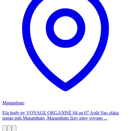
Manambato
Efa hody ny VOYAGE ORGANISÉ 04 au 07 Août Vao afaka
nanao pub Manambato ,Manambato Izay misy voyage ...