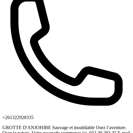
+261322928335
GROTTE D'ANJOHIBE Sauvage et inoubliable Osez l’aventure.
Osez la nature. Votre escapade commence ici. 032 29 283 35 E-mail