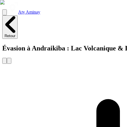
Aty Aminay
Retour
Évasion à Andraikiba : Lac Volcanique & D