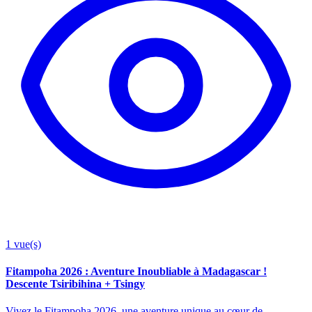
1
vue(s)
Fitampoha 2026 : Aventure Inoubliable à Madagascar !
Descente Tsiribihina + Tsingy
Vivez le Fitampoha 2026, une aventure unique au cœur de