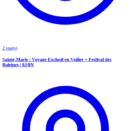
2
vue(s)
Sainte-Marie : Voyage Exclusif en Voilier + Festival des
Baleines | 8J/8N