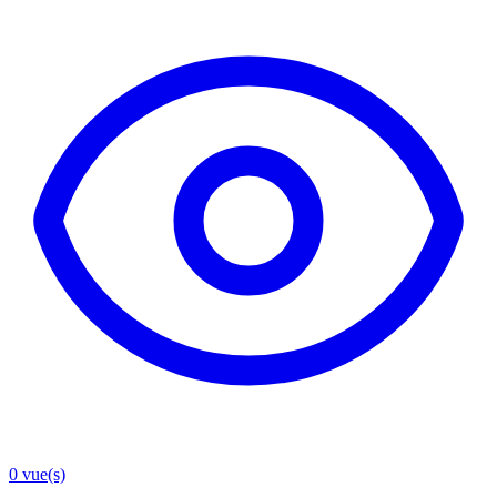
0
vue(s)