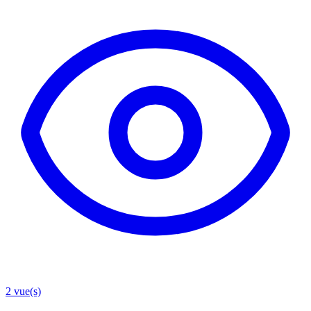
2
vue(s)