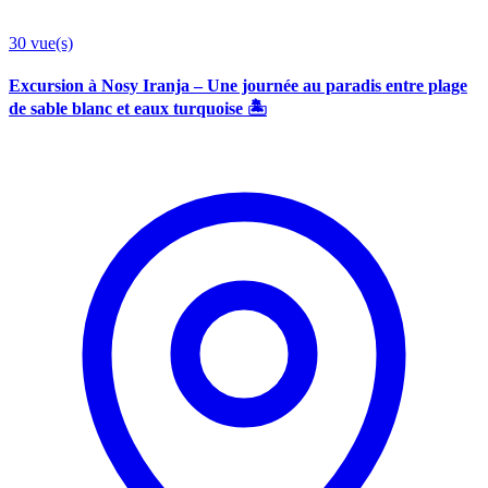
30
vue(s)
Excursion à Nosy Iranja – Une journée au paradis entre plage
de sable blanc et eaux turquoise 🏝️