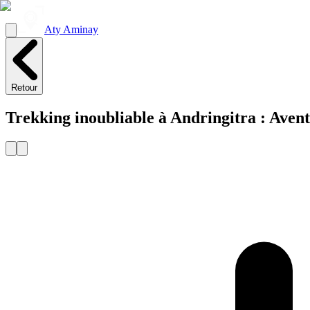
Aty Aminay
Retour
Trekking inoubliable à Andringitra : Aven