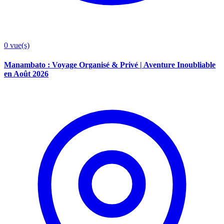
0
vue(s)
Manambato : Voyage Organisé & Privé | Aventure Inoubliable
en Août 2026