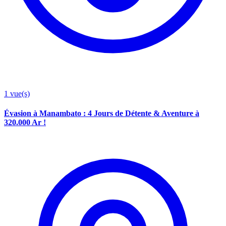
1
vue(s)
Évasion à Manambato : 4 Jours de Détente & Aventure à
320.000 Ar !