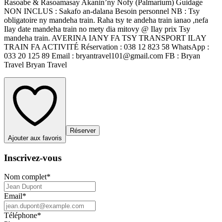
Rasoabe & Rasoamasay Akanin’ny Nofy (Palmarium) Guidage
NON INCLUS : Sakafo an-dalana Besoin personnel NB : Tsy
obligatoire ny mandeha train. Raha tsy te andeha train ianao ,nefa
Ilay date mandeha train no mety dia mitovy @ Ilay prix Tsy
mandeha train. AVERINA IANY FA TSY TRANSPORT ILAY
TRAIN FA ACTIVITÉ Réservation : 038 12 823 58 WhatsApp :
033 20 125 89 Email : bryantravel101@gmail.com FB : Bryan
Travel Bryan Travel
Réserver
Ajouter aux favoris
Inscrivez-vous
Nom complet
*
Email
*
Téléphone
*