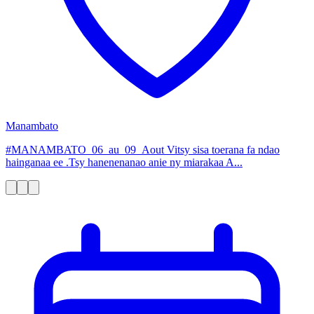
Manambato
#MANAMBATO_06_au_09_Aout Vitsy sisa toerana fa ndao
hainganaa ee .Tsy hanenenanao anie ny miarakaa A...