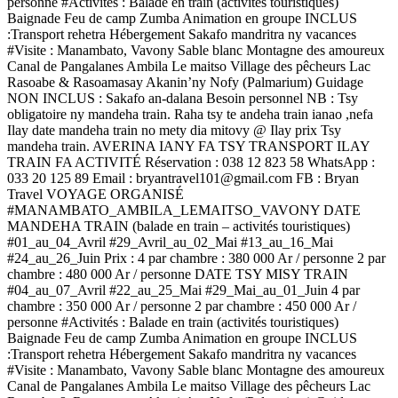
personne #Activités : Balade en train (activités touristiques)
Baignade Feu de camp Zumba Animation en groupe INCLUS
:Transport rehetra Hébergement Sakafo mandritra ny vacances
#Visite : Manambato, Vavony Sable blanc Montagne des amoureux
Canal de Pangalanes Ambila Le maitso Village des pêcheurs Lac
Rasoabe & Rasoamasay Akanin’ny Nofy (Palmarium) Guidage
NON INCLUS : Sakafo an-dalana Besoin personnel NB : Tsy
obligatoire ny mandeha train. Raha tsy te andeha train ianao ,nefa
Ilay date mandeha train no mety dia mitovy @ Ilay prix Tsy
mandeha train. AVERINA IANY FA TSY TRANSPORT ILAY
TRAIN FA ACTIVITÉ Réservation : 038 12 823 58 WhatsApp :
033 20 125 89 Email : bryantravel101@gmail.com FB : Bryan
Travel VOYAGE ORGANISÉ
#MANAMBATO_AMBILA_LEMAITSO_VAVONY DATE
MANDEHA TRAIN (balade en train – activités touristiques)
#01_au_04_Avril #29_Avril_au_02_Mai #13_au_16_Mai
#24_au_26_Juin Prix : 4 par chambre : 380 000 Ar / personne 2 par
chambre : 480 000 Ar / personne DATE TSY MISY TRAIN
#04_au_07_Avril #22_au_25_Mai #29_Mai_au_01_Juin 4 par
chambre : 350 000 Ar / personne 2 par chambre : 450 000 Ar /
personne #Activités : Balade en train (activités touristiques)
Baignade Feu de camp Zumba Animation en groupe INCLUS
:Transport rehetra Hébergement Sakafo mandritra ny vacances
#Visite : Manambato, Vavony Sable blanc Montagne des amoureux
Canal de Pangalanes Ambila Le maitso Village des pêcheurs Lac