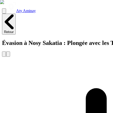
Aty Aminay
Retour
Évasion à Nosy Sakatia : Plongée avec les 