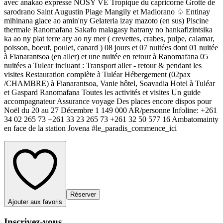
avec anakao expresse NOSY VE Tropique du capricorne Grotte de
sarodrano Saint Augustin Plage Mangily et Madiorano ♤ Entinay
mihinana glace ao amin'ny Gelateria izay mazoto (en sus) Piscine
thermale Ranomafana Sakafo malagasy hatrany no hankafizintsika
ka ao ny plat terre ary ao ny mer ( crevettes, crabes, pulpe, calamar,
poisson, boeuf, poulet, canard ) 08 jours et 07 nuitées dont 01 nuitée
à Fianarantsoa (en aller) et une nuitée en retour à Ranomafana 05
nuitées a Tulear incluant : Transport aller - retour & pendant les
visites Restauration complète à Tuléar Hébergement (02pax
/CHAMBRE) à Fianarantsoa, Vanie hôtel, Soavadia Hotel à Tuléar
et Gaspard Ranomafana Toutes les activités et visites Un guide
accompagnateur Assurance voyage Des places encore dispos pour
Noël du 20 au 27 Décembre 1 149 000 AR/personne Infoline: +261
34 02 265 73 +261 33 23 265 73 +261 32 50 577 16 Ambatomainty
en face de la station Jovena #le_paradis_commence_ici
Réserver
Ajouter aux favoris
Inscrivez-vous