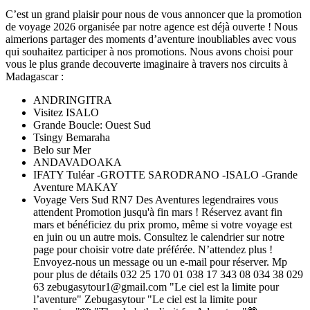
C’est un grand plaisir pour nous de vous annoncer que la promotion
de voyage 2026 organisée par notre agence est déjà ouverte ! Nous
aimerions partager des moments d’aventure inoubliables avec vous
qui souhaitez participer à nos promotions. Nous avons choisi pour
vous le plus grande decouverte imaginaire à travers nos circuits à
Madagascar :
ANDRINGITRA
Visitez ISALO
Grande Boucle: Ouest Sud
Tsingy Bemaraha
Belo sur Mer
ANDAVADOAKA
IFATY Tuléar -GROTTE SARODRANO -ISALO -Grande
Aventure MAKAY
Voyage Vers Sud RN7 Des Aventures legendraires vous
attendent Promotion jusqu'à fin mars ! Réservez avant fin
mars et bénéficiez du prix promo, même si votre voyage est
en juin ou un autre mois. Consultez le calendrier sur notre
page pour choisir votre date préférée. N’attendez plus !
Envoyez-nous un message ou un e-mail pour réserver. Mp
pour plus de détails 032 25 170 01 038 17 343 08 034 38 029
63 zebugasytour1@gmail.com "Le ciel est la limite pour
l’aventure" Zebugasytour "Le ciel est la limite pour