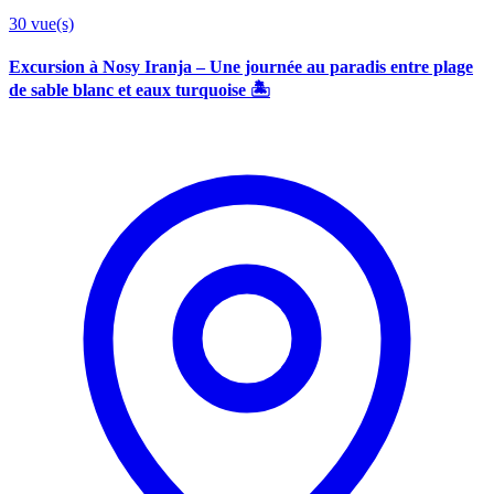
30
vue(s)
Excursion à Nosy Iranja – Une journée au paradis entre plage
de sable blanc et eaux turquoise 🏝️