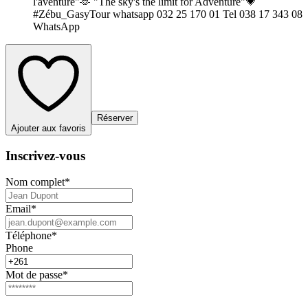
l'aventure"🫶 "The sky's the limit for Adventure"💗
#Zébu_GasyTour whatsapp 032 25 170 01 Tel 038 17 343 08
WhatsApp
Réserver
Ajouter aux favoris
Inscrivez-vous
Nom complet
*
Email
*
Téléphone
*
Phone
Mot de passe
*