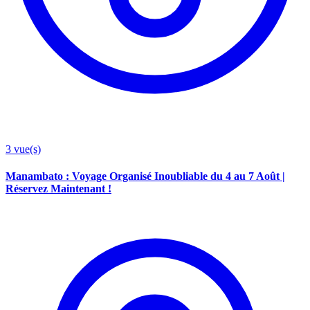
3
vue(s)
Manambato : Voyage Organisé Inoubliable du 4 au 7 Août |
Réservez Maintenant !