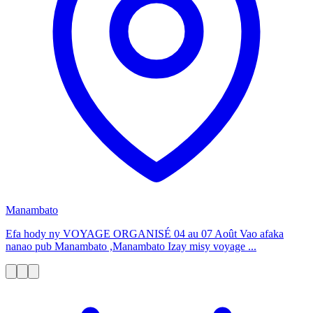
Manambato
Efa hody ny VOYAGE ORGANISÉ 04 au 07 Août Vao afaka
nanao pub Manambato ,Manambato Izay misy voyage ...