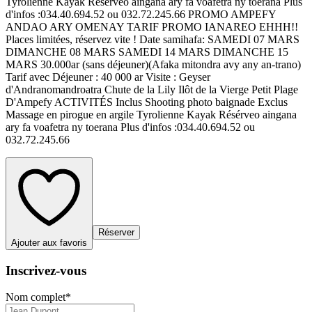
Tyrolienne Kayak Résérveo aingana ary fa voafetra ny toerana Plus
d'infos :034.40.694.52 ou 032.72.245.66 PROMO AMPEFY
ANDAO ARY OMENAY TARIF PROMO IANAREO EHHH!!
Places limitées, réservez vite ! Date samihafa: SAMEDI 07 MARS
DIMANCHE 08 MARS SAMEDI 14 MARS DIMANCHE 15
MARS 30.000ar (sans déjeuner)(Afaka mitondra avy any an-trano)
Tarif avec Déjeuner : 40 000 ar Visite : Geyser
d'Andranomandroatra Chute de la Lily Ilôt de la Vierge Petit Plage
D'Ampefy ACTIVITÉS Inclus Shooting photo baignade Exclus
Massage en pirogue en argile Tyrolienne Kayak Résérveo aingana
ary fa voafetra ny toerana Plus d'infos :034.40.694.52 ou
032.72.245.66
Réserver
Ajouter aux favoris
Inscrivez-vous
Nom complet
*