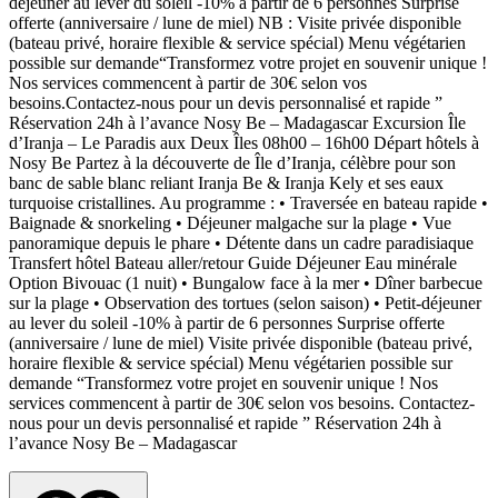
déjeuner au lever du soleil -10% à partir de 6 personnes Surprise
offerte (anniversaire / lune de miel) NB : Visite privée disponible
(bateau privé, horaire flexible & service spécial) Menu végétarien
possible sur demande“Transformez votre projet en souvenir unique !
Nos services commencent à partir de 30€ selon vos
besoins.Contactez-nous pour un devis personnalisé et rapide ”
Réservation 24h à l’avance Nosy Be – Madagascar Excursion Île
d’Iranja – Le Paradis aux Deux Îles 08h00 – 16h00 Départ hôtels à
Nosy Be Partez à la découverte de Île d’Iranja, célèbre pour son
banc de sable blanc reliant Iranja Be & Iranja Kely et ses eaux
turquoise cristallines. Au programme : • Traversée en bateau rapide •
Baignade & snorkeling • Déjeuner malgache sur la plage • Vue
panoramique depuis le phare • Détente dans un cadre paradisiaque
Transfert hôtel Bateau aller/retour Guide Déjeuner Eau minérale
Option Bivouac (1 nuit) • Bungalow face à la mer • Dîner barbecue
sur la plage • Observation des tortues (selon saison) • Petit-déjeuner
au lever du soleil -10% à partir de 6 personnes Surprise offerte
(anniversaire / lune de miel) Visite privée disponible (bateau privé,
horaire flexible & service spécial) Menu végétarien possible sur
demande “Transformez votre projet en souvenir unique ! Nos
services commencent à partir de 30€ selon vos besoins. Contactez-
nous pour un devis personnalisé et rapide ” Réservation 24h à
l’avance Nosy Be – Madagascar