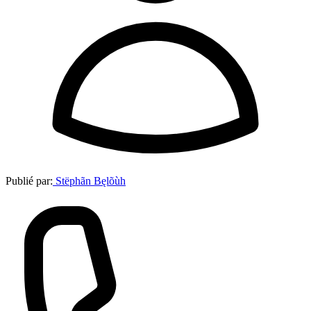
Publié par:
Stëphãn Bęlõùh