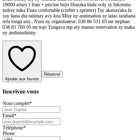
18000 ariary ( frais + piscine bojo Hiaraka hiala voly sy hikorana
indray isika Fiara confortable (crafter s sprinter) Tsy akanavaka fa
zay liana dia raisinay avy koa Misy ny annimation sy lalao iarahana
refa tonga any.. Num ny organisateur: 038 86 531 65 mr stephan
038 81 760 05 mr tojo Tongava mp ary manao reservation sy maka
ny andinindininy
Réserver
Ajouter aux favoris
Inscrivez-vous
Nom complet
*
Email
*
Téléphone
*
Phone