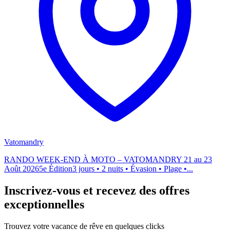
Vatomandry
RANDO WEEK-END À MOTO – VATOMANDRY 21 au 23
Août 20265e Édition3 jours • 2 nuits • Évasion • Plage •...
Inscrivez-vous et recevez des offres
exceptionnelles
Trouvez votre vacance de rêve en quelques clicks