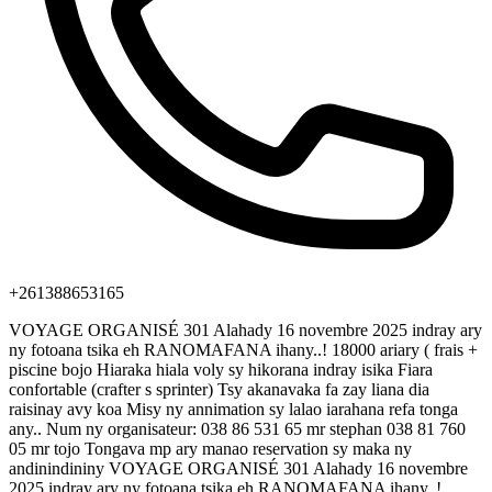
+261388653165
VOYAGE ORGANISÉ 301 Alahady 16 novembre 2025 indray ary
ny fotoana tsika eh RANOMAFANA ihany..! 18000 ariary ( frais +
piscine bojo Hiaraka hiala voly sy hikorana indray isika Fiara
confortable (crafter s sprinter) Tsy akanavaka fa zay liana dia
raisinay avy koa Misy ny annimation sy lalao iarahana refa tonga
any.. Num ny organisateur: 038 86 531 65 mr stephan 038 81 760
05 mr tojo Tongava mp ary manao reservation sy maka ny
andinindininy VOYAGE ORGANISÉ 301 Alahady 16 novembre
2025 indray ary ny fotoana tsika eh RANOMAFANA ihany..!