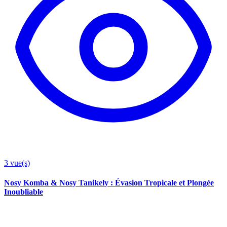
3
vue(s)
Nosy Komba & Nosy Tanikely : Évasion Tropicale et Plongée
Inoubliable