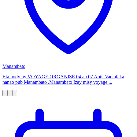
Manambato
Efa hody ny VOYAGE ORGANISÉ 04 au 07 Août Vao afaka
nanao pub Manambato ,Manambato Izay misy voyage ...