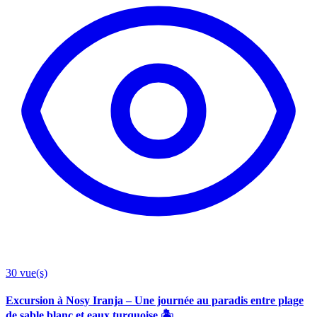
30
vue(s)
Excursion à Nosy Iranja – Une journée au paradis entre plage
de sable blanc et eaux turquoise 🏝️