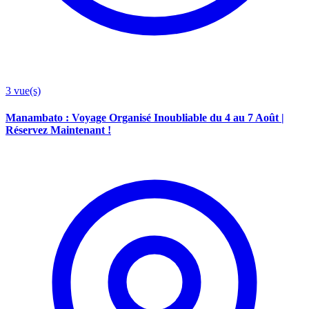
3
vue(s)
Manambato : Voyage Organisé Inoubliable du 4 au 7 Août |
Réservez Maintenant !