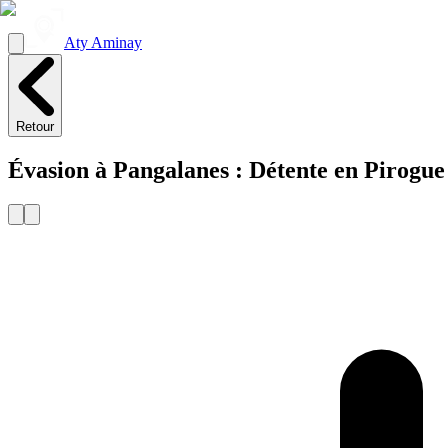
Aty Aminay
Retour
Évasion à Pangalanes : Détente en Pirogue