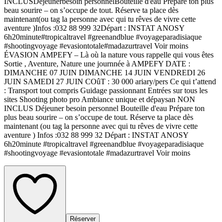
INCLUSDéjeunerbesoin personnelBouteille d'eau Prépare ton plus
beau sourire – on s’occupe de tout. Réserve ta place dès
maintenant(ou tag la personne avec qui tu rêves de vivre cette
aventure )Infos :032 88 999 32Départ : INSTAT ANOSY
6h20minute#tropicaltravel #greenandblue #voyageparadisiaque
#shootingvoyage #evasiontotale#madazurtravel Voir moins
ÉVASION AMPEFY – Là où la nature vous rappelle qui vous êtes
Sortie , Aventure, Nature une journnée à AMPEFY DATE :
DIMANCHE 07 JUIN DIMANCHE 14 JUIN VENDREDI 26
JUIN SAMEDI 27 JUIN COûT : 30 000 ariary/pers Ce qui t’attend
: Transport tout compris Guidage passionnant Entrées sur tous les
sites Shooting photo pro Ambiance unique et dépaysan NON
INCLUS Déjeuner besoin personnel Bouteille d'eau Prépare ton
plus beau sourire – on s’occupe de tout. Réserve ta place dès
maintenant (ou tag la personne avec qui tu rêves de vivre cette
aventure ) Infos :032 88 999 32 Départ : INSTAT ANOSY
6h20minute #tropicaltravel #greenandblue #voyageparadisiaque
#shootingvoyage #evasiontotale #madazurtravel Voir moins
Réserver