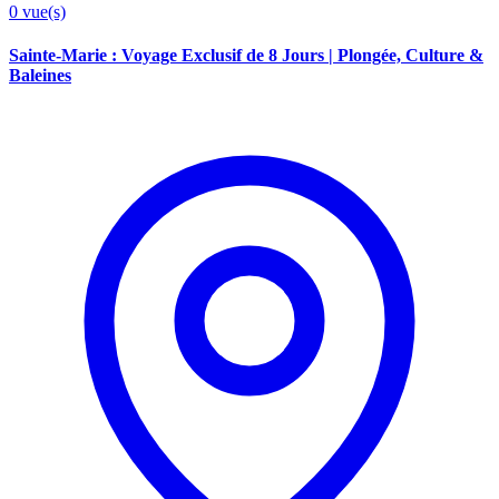
0
vue(s)
Sainte-Marie : Voyage Exclusif de 8 Jours | Plongée, Culture &
Baleines