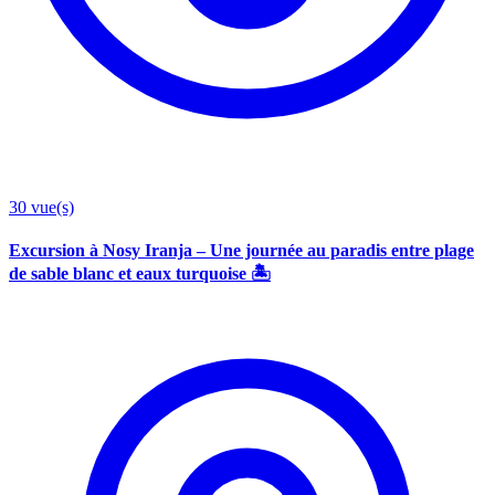
30
vue(s)
Excursion à Nosy Iranja – Une journée au paradis entre plage
de sable blanc et eaux turquoise 🏝️