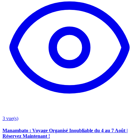
3
vue(s)
Manambato : Voyage Organisé Inoubliable du 4 au 7 Août |
Réservez Maintenant !