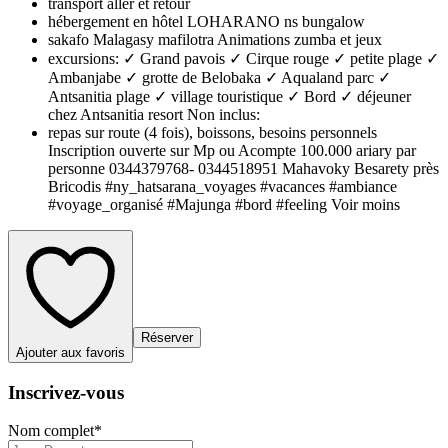
transport aller et retour
hébergement en hôtel LOHARANO ns bungalow
sakafo Malagasy mafilotra Animations zumba et jeux
excursions: ✓ Grand pavois ✓ Cirque rouge ✓ petite plage ✓
Ambanjabe ✓ grotte de Belobaka ✓ Aqualand parc ✓
Antsanitia plage ✓ village touristique ✓ Bord ✓ déjeuner
chez Antsanitia resort Non inclus:
repas sur route (4 fois), boissons, besoins personnels
Inscription ouverte sur Mp ou Acompte 100.000 ariary par
personne 0344379768- 0344518951 Mahavoky Besarety près
Bricodis #ny_hatsarana_voyages #vacances #ambiance
#voyage_organisé #Majunga #bord #feeling Voir moins
Réserver
Ajouter aux favoris
Inscrivez-vous
Nom complet
*