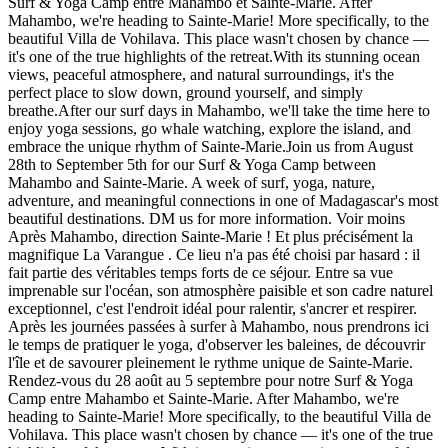
Surf & Yoga Camp entre Mahambo et Sainte-Marie. After
Mahambo, we're heading to Sainte-Marie! More specifically, to the
beautiful Villa de Vohilava. This place wasn't chosen by chance —
it's one of the true highlights of the retreat.With its stunning ocean
views, peaceful atmosphere, and natural surroundings, it's the
perfect place to slow down, ground yourself, and simply
breathe.After our surf days in Mahambo, we'll take the time here to
enjoy yoga sessions, go whale watching, explore the island, and
embrace the unique rhythm of Sainte-Marie.Join us from August
28th to September 5th for our Surf & Yoga Camp between
Mahambo and Sainte-Marie. A week of surf, yoga, nature,
adventure, and meaningful connections in one of Madagascar's most
beautiful destinations. DM us for more information. Voir moins
Après Mahambo, direction Sainte-Marie ! Et plus précisément la
magnifique La Varangue . Ce lieu n'a pas été choisi par hasard : il
fait partie des véritables temps forts de ce séjour. Entre sa vue
imprenable sur l'océan, son atmosphère paisible et son cadre naturel
exceptionnel, c'est l'endroit idéal pour ralentir, s'ancrer et respirer.
Après les journées passées à surfer à Mahambo, nous prendrons ici
le temps de pratiquer le yoga, d'observer les baleines, de découvrir
l'île et de savourer pleinement le rythme unique de Sainte-Marie.
Rendez-vous du 28 août au 5 septembre pour notre Surf & Yoga
Camp entre Mahambo et Sainte-Marie. After Mahambo, we're
heading to Sainte-Marie! More specifically, to the beautiful Villa de
Vohilava. This place wasn't chosen by chance — it's one of the true