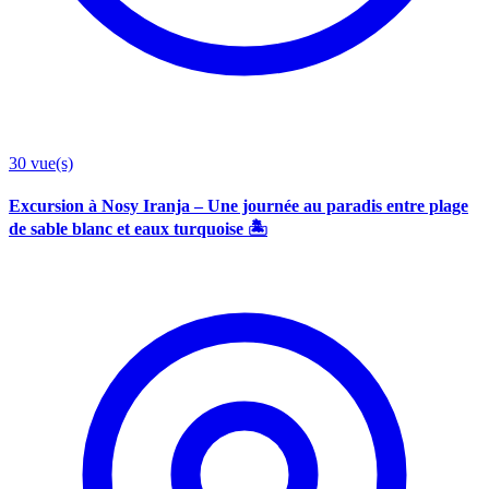
30
vue(s)
Excursion à Nosy Iranja – Une journée au paradis entre plage
de sable blanc et eaux turquoise 🏝️