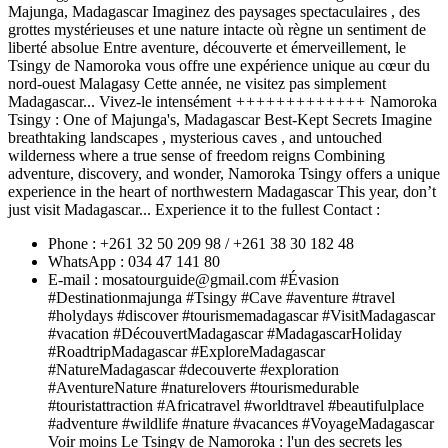
Majunga, Madagascar Imaginez des paysages spectaculaires , des
grottes mystérieuses et une nature intacte où règne un sentiment de
liberté absolue Entre aventure, découverte et émerveillement, le
Tsingy de Namoroka vous offre une expérience unique au cœur du
nord-ouest Malagasy Cette année, ne visitez pas simplement
Madagascar... Vivez-le intensément
+
+
+
+
+
+
+
+
+
+
+
+
+
Namoroka
Tsingy : One of Majunga's, Madagascar Best-Kept Secrets Imagine
breathtaking landscapes , mysterious caves , and untouched
wilderness where a true sense of freedom reigns Combining
adventure, discovery, and wonder, Namoroka Tsingy offers a unique
experience in the heart of northwestern Madagascar This year, don’t
just visit Madagascar... Experience it to the fullest Contact :
Phone : +261 32 50 209 98 / +261 38 30 182 48
WhatsApp : 034 47 141 80
E-mail : mosatourguide@gmail.com #Évasion
#Destinationmajunga #Tsingy #Cave #aventure #travel
#holydays #discover #tourismemadagascar #VisitMadagascar
#vacation #DécouvertMadagascar #MadagascarHoliday
#RoadtripMadagascar #ExploreMadagascar
#NatureMadagascar #decouverte #exploration
#AventureNature #naturelovers #tourismedurable
#touristattraction #Africatravel #worldtravel #beautifulplace
#adventure #wildlife #nature #vacances #VoyageMadagascar
Voir moins Le Tsingy de Namoroka : l'un des secrets les