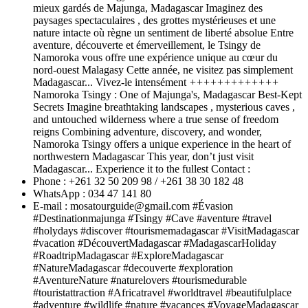
mieux gardés de Majunga, Madagascar Imaginez des
paysages spectaculaires , des grottes mystérieuses et une
nature intacte où règne un sentiment de liberté absolue Entre
aventure, découverte et émerveillement, le Tsingy de
Namoroka vous offre une expérience unique au cœur du
nord-ouest Malagasy Cette année, ne visitez pas simplement
Madagascar... Vivez-le intensément
+
+
+
+
+
+
+
+
+
+
+
+
+
Namoroka Tsingy : One of Majunga's, Madagascar Best-Kept
Secrets Imagine breathtaking landscapes , mysterious caves ,
and untouched wilderness where a true sense of freedom
reigns Combining adventure, discovery, and wonder,
Namoroka Tsingy offers a unique experience in the heart of
northwestern Madagascar This year, don’t just visit
Madagascar... Experience it to the fullest Contact :
Phone : +261 32 50 209 98 / +261 38 30 182 48
WhatsApp : 034 47 141 80
E-mail : mosatourguide@gmail.com #Évasion
#Destinationmajunga #Tsingy #Cave #aventure #travel
#holydays #discover #tourismemadagascar #VisitMadagascar
#vacation #DécouvertMadagascar #MadagascarHoliday
#RoadtripMadagascar #ExploreMadagascar
#NatureMadagascar #decouverte #exploration
#AventureNature #naturelovers #tourismedurable
#touristattraction #Africatravel #worldtravel #beautifulplace
#adventure #wildlife #nature #vacances #VoyageMadagascar