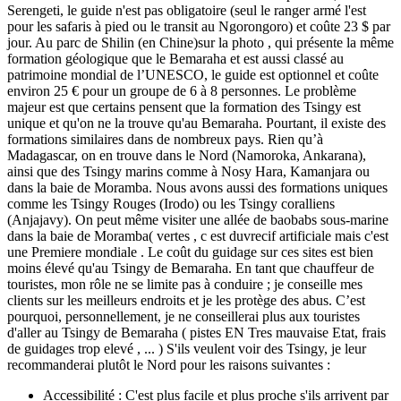
Serengeti, le guide n'est pas obligatoire (seul le ranger armé l'est
pour les safaris à pied ou le transit au Ngorongoro) et coûte 23 $ par
jour. Au parc de Shilin (en Chine)sur la photo , qui présente la même
formation géologique que le Bemaraha et est aussi classé au
patrimoine mondial de l’UNESCO, le guide est optionnel et coûte
environ 25 € pour un groupe de 6 à 8 personnes. Le problème
majeur est que certains pensent que la formation des Tsingy est
unique et qu'on ne la trouve qu'au Bemaraha. Pourtant, il existe des
formations similaires dans de nombreux pays. Rien qu’à
Madagascar, on en trouve dans le Nord (Namoroka, Ankarana),
ainsi que des Tsingy marins comme à Nosy Hara, Kamanjara ou
dans la baie de Moramba. Nous avons aussi des formations uniques
comme les Tsingy Rouges (Irodo) ou les Tsingy coralliens
(Anjajavy). On peut même visiter une allée de baobabs sous-marine
dans la baie de Moramba( vertes , c est duvrecif artificiale mais c'est
une Premiere mondiale . Le coût du guidage sur ces sites est bien
moins élevé qu'au Tsingy de Bemaraha. En tant que chauffeur de
touristes, mon rôle ne se limite pas à conduire ; je conseille mes
clients sur les meilleurs endroits et je les protège des abus. C’est
pourquoi, personnellement, je ne conseillerai plus aux touristes
d'aller au Tsingy de Bemaraha ( pistes EN Tres mauvaise Etat, frais
de guidages trop elevé , ... ) S'ils veulent voir des Tsingy, je leur
recommanderai plutôt le Nord pour les raisons suivantes :
Accessibilité : C'est plus facile et plus proche s'ils arrivent par