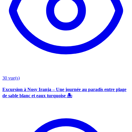
30
vue(s)
Excursion à Nosy Iranja – Une journée au paradis entre plage
de sable blanc et eaux turquoise 🏝️