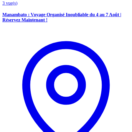
3
vue(s)
Manambato : Voyage Organisé Inoubliable du 4 au 7 Août |
Réservez Maintenant !