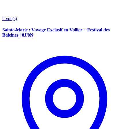
2
vue(s)
Sainte-Marie : Voyage Exclusif en Voilier + Festival des
Baleines | 8J/8N