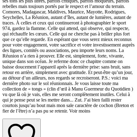
ses tons les plus libres, parfois critiques, parfois moqueurs, parfois
rebelles mais toujours portés par le respect et l’amour du terrain.
Comores, Madagascar, Maldives, Maurice, Mayotte, Rodrigues,
Seychelles, La Réunion, autant d’îles, autant de lumières, autant de
traces. À celles et ceux qui continueront à photographier le sport
974, gardez la flamme. Celle qui attend, qui observe, qui respecte,
qui réchauffe les cœurs. Celle qui ne cherche pas à briller plus fort
que ce qu’elle regarde. En espérant que vous serez mieux reconnus
pour votre engagement, votre sacrifice et votre investissement auprès
des ligues, comités ou associations, peu importe leurs noms. La
Réunion n’a rien à prouver. Elle est, simplement, forte, vivante,
unique dans son océan. Je referme donc ce chapitre comme on
baisse doucement l’appareil après la dernière prise: sans bruit, sans
retour en arrière, simplement avec gratitude. Et peut-être qu’un jour,
au détour d’un ailleurs, nos regards se recroiseront. P.S.: voici ma
dernière photo sur le sol réunionnais. Je vous laisse toute ma
collection de « tongs » (clin d’œil à Manu Guermeur du Quotidien )
vu que là où je vais, elles me seront complètement inutiles. Celui à
qui je pense peut se les mettre dans... Zut. J’ai bien failli rester
courtois jusqu’au bout mais mon sale caractère de cochon (Breton et
fier de l’être) n’a pas pu se retenir. Voir moins