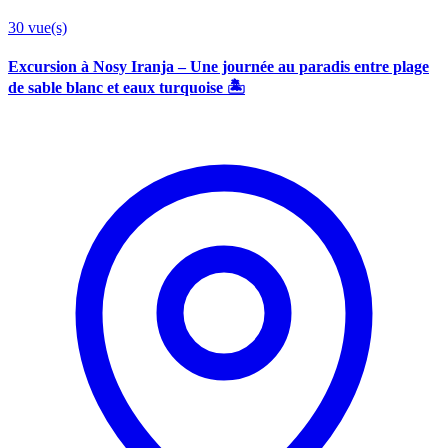
30
vue(s)
Excursion à Nosy Iranja – Une journée au paradis entre plage
de sable blanc et eaux turquoise 🏝️