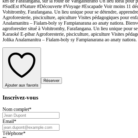
km de Farafangana, sur la route de Vangaindrano Un lieu idéal pour p
#SudEst #Nature #Découverte #Voyage #Escapade Voir moins 11 décemb
Vohitromby, Farafangana. Un lieu unique pour se détendre, apprendre
Agroforesterie, pisciculture, apiculture Visites pédagogiques pour enfan
Analamanitra – Fialam-boly sy Fampianarana ao anaty natiora. Bienve
agroforestier situé à Vohitromby, Farafangana. Un lieu unique pour s
Karaoké E-pibar Agroforesterie, pisciculture, apiculture Visites pédago
Jolika Analamanitra – Fialam-boly sy Fampianarana ao anaty natiora
Réserver
Ajouter aux favoris
Inscrivez-vous
Nom complet
*
Email
*
Téléphone
*