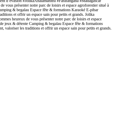
 moment d’évasion #JolikaAnalamanitra #Farafangana #Madagascar
s présenter notre parc de loisirs et espace agroforestier situé à
e Camping & begalau Espace fête & formations Karaoké E-pibar
itions et offrir un espace sain pour petits et grands. Jolika
mmes heureux de vous présenter notre parc de loisirs et espace
re de jeux & détente Camping & begalau Espace fête & formations
valoriser les traditions et offrir un espace sain pour petits et grands.