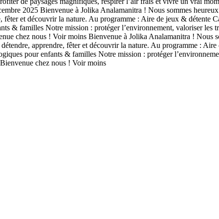
rofiter de paysages magnifiques, respirer l’air frais et vivre un vrai
re 2025 Bienvenue à Jolika Analamanitra ! Nous sommes heureux de vou
, fêter et découvrir la nature. Au programme : Aire de jeux & détent
ts & familles Notre mission : protéger l’environnement, valoriser les trad
nue chez nous ! Voir moins Bienvenue à Jolika Analamanitra ! Nous so
e détendre, apprendre, fêter et découvrir la nature. Au programme : Ai
giques pour enfants & familles Notre mission : protéger l’environnement, 
. Bienvenue chez nous ! Voir moins