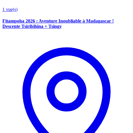
1
vue(s)
Fitampoha 2026 : Aventure Inoubliable à Madagascar !
Descente Tsiribihina + Tsingy