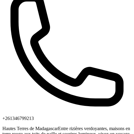
+261346799213
Hautes Terres de MadagascarEntre rizières verdoyantes, maisons en
terre rouge aux toits de paille et sourires lumineux, vivez un voyage