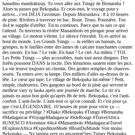
hanadino mandrakizay. Tu veux aller aux Tsingy de Bemaraha ?
Alors tu passes par Bekopaka. Et crois-moi, le voyage pour y
arriver... c'est DÉJÀ l'aventure. Depuis Morondava : 8 à 10 heures
de piste. Rivières à traverser en bac. Boue. Trous. Poussière. Ton
4x4 te supplie d'arrêter. Toi tu continues. Parce que tu sais ce qui
t'attend. Tu traverses la rivière Manambolo en pirogue pour arriver
au village. Le moteur s'éteint. Le silence t'envahit. Tu es arrivé au
bout du monde. Les Grands Tsingy — tu enfiles un harnais, tu
grimpes, tu te faufiles entre des lames de calcaire tranchantes comme
des rasoirs. En bas ? Le vide. En haut ? Le ciel. Au milieu ? TOI.
Les Petits Tsingy — plus accessibles, mais tout aussi dingues. Des
forêts poussent DANS la roche. Des lémuriens sautent entre les pics.
La vie trouve toujours un chemin. Des grottes remplies de chauves-
souris. Tu entres avec ta lampe. Des milliers d'ailes au-dessus de ta
tête. Le cœur qui tape. Le village de Bekopaka lui-même ? Petit,
simple, chaleureux. Des gargotes au bord de la piste qui servent le
meilleur vary sy laoka après une journée de marche. Le riz n'a
jamais eu aussi bon goût qu'après 8h de trek. Bekopaka, c'est l'anti-
confort. L'anti-facile. L'anti-tout ce qu'on connaît. Et c'est pour ça
que c'est LÉGENDAIRE. 10 heures de piste pour vivre ça —
sacrifice ou privilège ? #Diako #Bekopaka #Tsingy #Bemaraha
#Madagascar #VoyageMadagascar #IsleRouge #TravelAfrica
#UNESCO #Aventure #4x4 #Manambolo #MadagascarTravel
#ExploreAfrica #ExpeditionMode #BoutDuMonde Voir moins
Bekopaka — Ny tanàna very eo am-pototr'ireo Tsingy Bekopaka.