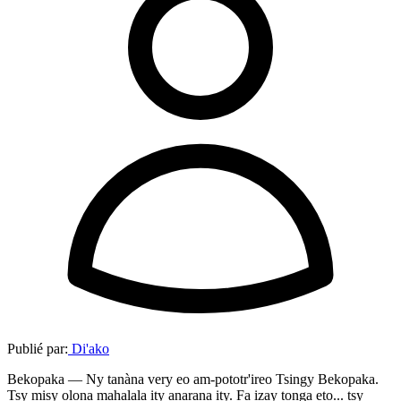
Publié par:
Di'ako
Bekopaka — Ny tanàna very eo am-pototr'ireo Tsingy Bekopaka.
Tsy misy olona mahalala ity anarana ity. Fa izay tonga eto... tsy