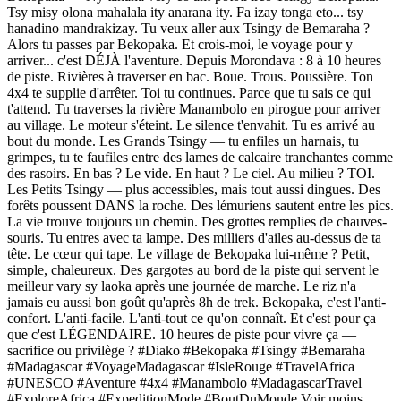
Tsy misy olona mahalala ity anarana ity. Fa izay tonga eto... tsy
hanadino mandrakizay. Tu veux aller aux Tsingy de Bemaraha ?
Alors tu passes par Bekopaka. Et crois-moi, le voyage pour y
arriver... c'est DÉJÀ l'aventure. Depuis Morondava : 8 à 10 heures
de piste. Rivières à traverser en bac. Boue. Trous. Poussière. Ton
4x4 te supplie d'arrêter. Toi tu continues. Parce que tu sais ce qui
t'attend. Tu traverses la rivière Manambolo en pirogue pour arriver
au village. Le moteur s'éteint. Le silence t'envahit. Tu es arrivé au
bout du monde. Les Grands Tsingy — tu enfiles un harnais, tu
grimpes, tu te faufiles entre des lames de calcaire tranchantes comme
des rasoirs. En bas ? Le vide. En haut ? Le ciel. Au milieu ? TOI.
Les Petits Tsingy — plus accessibles, mais tout aussi dingues. Des
forêts poussent DANS la roche. Des lémuriens sautent entre les pics.
La vie trouve toujours un chemin. Des grottes remplies de chauves-
souris. Tu entres avec ta lampe. Des milliers d'ailes au-dessus de ta
tête. Le cœur qui tape. Le village de Bekopaka lui-même ? Petit,
simple, chaleureux. Des gargotes au bord de la piste qui servent le
meilleur vary sy laoka après une journée de marche. Le riz n'a
jamais eu aussi bon goût qu'après 8h de trek. Bekopaka, c'est l'anti-
confort. L'anti-facile. L'anti-tout ce qu'on connaît. Et c'est pour ça
que c'est LÉGENDAIRE. 10 heures de piste pour vivre ça —
sacrifice ou privilège ? #Diako #Bekopaka #Tsingy #Bemaraha
#Madagascar #VoyageMadagascar #IsleRouge #TravelAfrica
#UNESCO #Aventure #4x4 #Manambolo #MadagascarTravel
#ExploreAfrica #ExpeditionMode #BoutDuMonde Voir moins