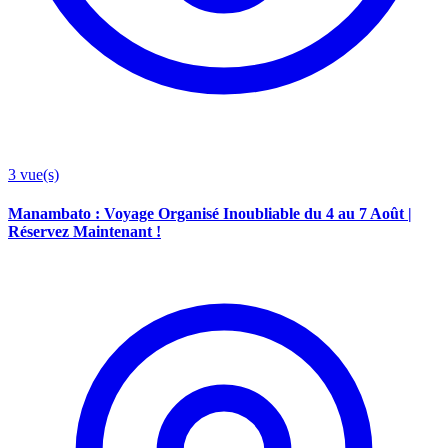
3
vue(s)
Manambato : Voyage Organisé Inoubliable du 4 au 7 Août |
Réservez Maintenant !