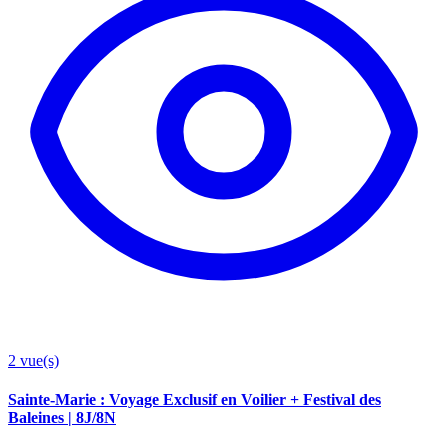
2
vue(s)
Sainte-Marie : Voyage Exclusif en Voilier + Festival des
Baleines | 8J/8N