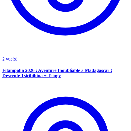
2
vue(s)
Fitampoha 2026 : Aventure Inoubliable à Madagascar !
Descente Tsiribihina + Tsingy