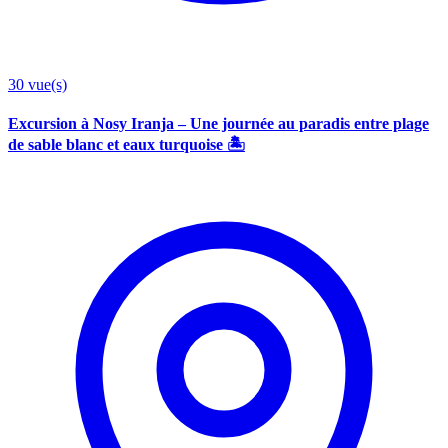
30
vue(s)
Excursion à Nosy Iranja – Une journée au paradis entre plage
de sable blanc et eaux turquoise 🏝️